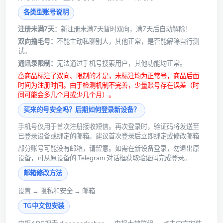
各类型账号说明
注册未满7天：
新注册未满7天暂时双向，满7天后自动解除！
双向撸毛号：
不能主动私聊别人，其他正常，是否能解除自行测
试。
通讯录限制：
无法通过手机号搜索用户，其他功能均正常。
⚠商品标注了双向、限制的才是，未标注均为正常号，商品后面
时间为注册时间。由于检测机制不完善，少量账号存在误差（时
间可能会多几个月或少几个月）。
买来的号安全吗？后期如何登录新设备？
手机号仅用于首次注册接收短信。再次登录时，验证码将发送至
已登录设备或绑定的邮箱。建议首次登录后立即绑定或修改邮箱
部分账号可能没有邮箱，请留意。如需在新设备登录，勿退出原
设备，可从原设备的 Telegram 对话框获取验证码完成登录。
邮箱修改方法
设置 → 隐私和安全 → 邮箱
TG中文包安装