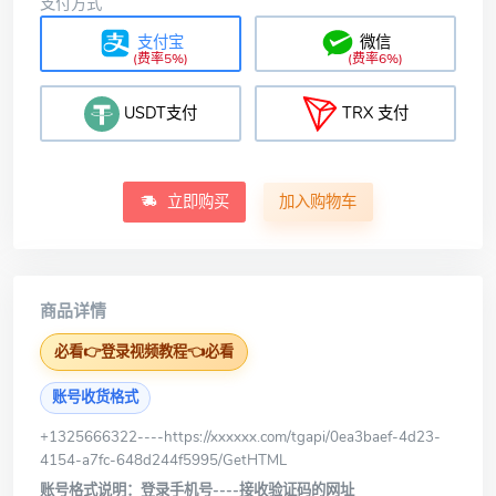
支付方式
支付宝
微信
(费率5%)
(费率6%)
USDT支付
TRX 支付
立即购买
加入购物车
商品详情
必看👉登录视频教程👈必看
账号收货格式
+1325666322----
https://xxxxxx.com/tgapi/0ea3baef-4d23-
4154-a7fc-648d244f5995/GetHTML
账号格式说明：登录手机号----接收验证码的网址