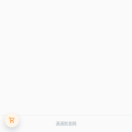
滴滴批发网