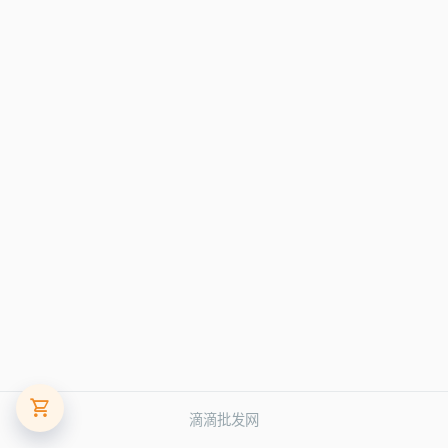
滴滴批发网