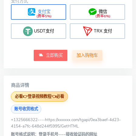
支付方式
支付宝
微信
(费率5%)
(费率6%)
USDT支付
TRX 支付
立即购买
加入购物车
商品详情
必看👉登录视频教程👈必看
账号收货格式
+1325666322----
https://xxxxxx.com/tgapi/0ea3baef-4d23-
4154-a7fc-648d244f5995/GetHTML
账号格式说明：登录手机号----接收验证码的网址