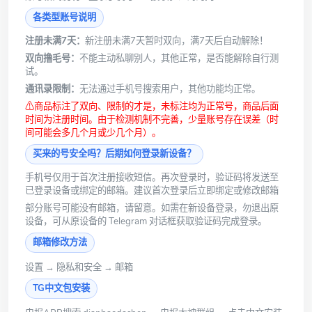
各类型账号说明
注册未满7天：
新注册未满7天暂时双向，满7天后自动解除！
双向撸毛号：
不能主动私聊别人，其他正常，是否能解除自行测
试。
通讯录限制：
无法通过手机号搜索用户，其他功能均正常。
⚠商品标注了双向、限制的才是，未标注均为正常号，商品后面
时间为注册时间。由于检测机制不完善，少量账号存在误差（时
间可能会多几个月或少几个月）。
买来的号安全吗？后期如何登录新设备？
手机号仅用于首次注册接收短信。再次登录时，验证码将发送至
已登录设备或绑定的邮箱。建议首次登录后立即绑定或修改邮箱
部分账号可能没有邮箱，请留意。如需在新设备登录，勿退出原
设备，可从原设备的 Telegram 对话框获取验证码完成登录。
邮箱修改方法
设置 → 隐私和安全 → 邮箱
TG中文包安装