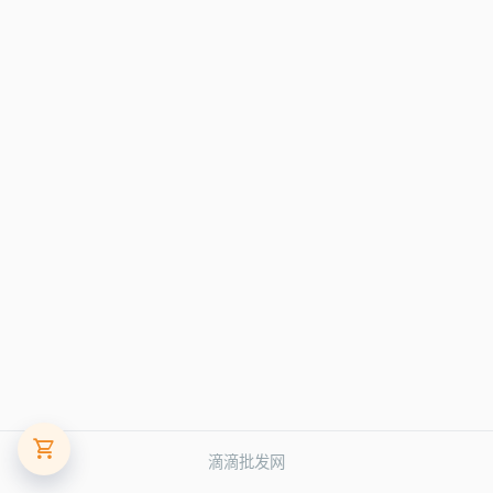
滴滴批发网